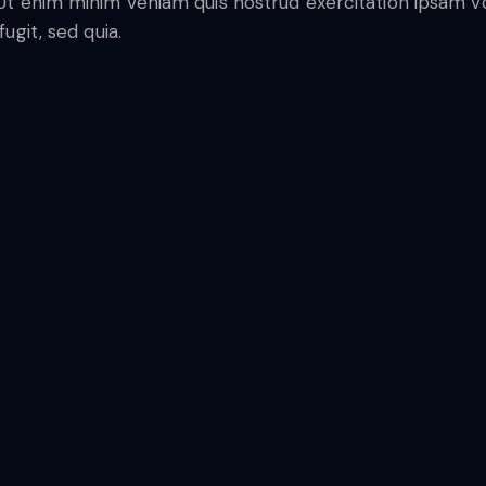
. Ut enim minim veniam quis nostrud exercitation ipsam
ugit, sed quia.