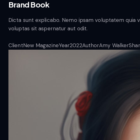
Brand Book
Dicta sunt explicabo. Nemo ipsam voluptatem quia vo
voluptas sit aspernatur aut odit.
Client
New Magazine
Year
2022
Author
Amy Walker
Sha